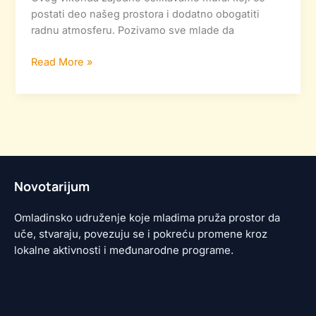
postati deo našeg prostora i dodatno obogatiti
radnu atmosferu. Pozivamo sve mlade da
Read More »
Novotarijum
Omladinsko udruženje koje mladima pruža prostor da
uče, stvaraju, povezuju se i pokreću promene kroz
lokalne aktivnosti i međunarodne programe.