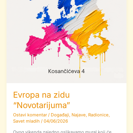
Evropa na zidu
“Novotarijuma”
Ostavi komentar
/
Događaji
,
Najave
,
Radionice
,
Savet mladih
/
04/06/2026
Ovog vikenda zajedno oslikavamo mural koji će