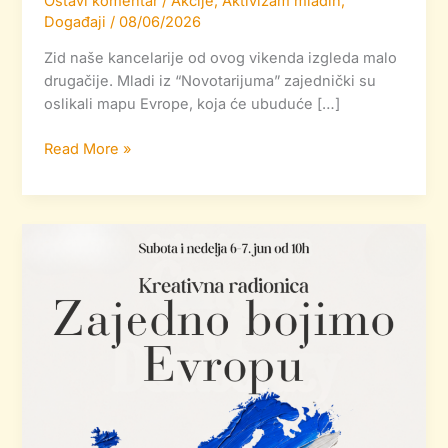
Ostavi komentar
/
Akcije
,
Aktivizam mladih
,
Događaji
/
08/06/2026
Zid naše kancelarije od ovog vikenda izgleda malo
drugačije. Mladi iz “Novotarijuma” zajednički su
oslikali mapu Evrope, koja će ubuduće […]
Read More »
Evropa
na
zidu
“Novotarijuma”