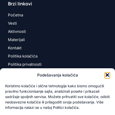
Brzi linkovi
Početna
Vesti
Aktivnosti
Materijali
Kontakt
Politika kolačića
Politika privatnosti
Podešavanja kolačića
Kontakt
Koristimo kolačiće i slične tehnologije kako bismo omogućili
pravilno funkcionisanje sajta, analizirali posete i prikazali
Kosančićeva 4
sadržaje spoljnih servisa. Možete prihvatiti sve kolačiće, odbiti
12000 Požarevac, Srbija
neobavezne kolačiće ili prilagoditi svoja podešavanja. Više
info@novotarium.org
informacija nalazi se u našoj Politici kolačića.
+381 60 343 5999