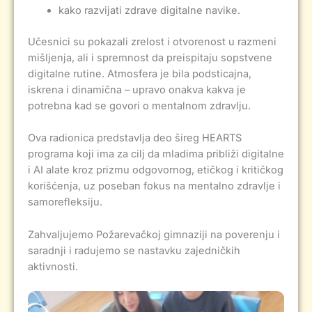
kako razvijati zdrave digitalne navike.
Učesnici su pokazali zrelost i otvorenost u razmeni
mišljenja, ali i spremnost da preispitaju sopstvene
digitalne rutine. Atmosfera je bila podsticajna,
iskrena i dinamična – upravo onakva kakva je
potrebna kad se govori o mentalnom zdravlju.
Ova radionica predstavlja deo šireg HEARTS
programa koji ima za cilj da mladima približi digitalne
i AI alate kroz prizmu odgovornog, etičkog i kritičkog
korišćenja, uz poseban fokus na mentalno zdravlje i
samorefleksiju.
Zahvaljujemo Požarevačkoj gimnaziji na poverenju i
saradnji i radujemo se nastavku zajedničkih
aktivnosti.