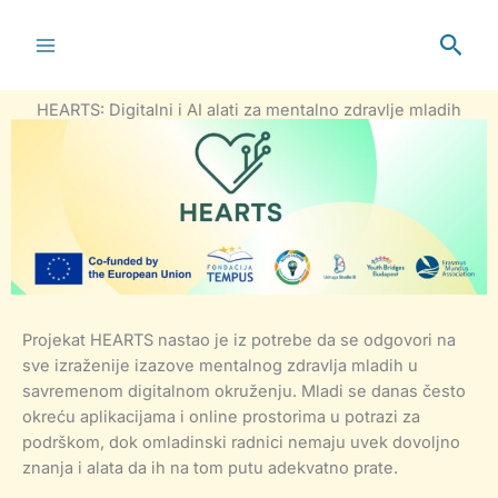
Skip
to
Sear
content
HEARTS: Digitalni i AI alati za mentalno zdravlje mladih
Projekat HEARTS nastao je iz potrebe da se odgovori na
sve izraženije izazove mentalnog zdravlja mladih u
savremenom digitalnom okruženju. Mladi se danas često
okreću aplikacijama i online prostorima u potrazi za
podrškom, dok omladinski radnici nemaju uvek dovoljno
znanja i alata da ih na tom putu adekvatno prate.