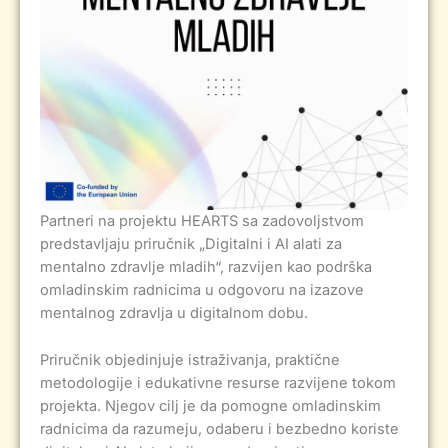
Partneri na projektu HEARTS sa zadovoljstvom
predstavljaju priručnik „Digitalni i AI alati za
mentalno zdravlje mladih“, razvijen kao podrška
omladinskim radnicima u odgovoru na izazove
mentalnog zdravlja u digitalnom dobu.
Priručnik objedinjuje istraživanja, praktične
metodologije i edukativne resurse razvijene tokom
projekta. Njegov cilj je da pomogne omladinskim
radnicima da razumeju, odaberu i bezbedno koriste