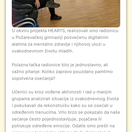
U okviru projekta HEARTS, realizovali smo radionicu
u Požarevačkoj gimnaziji posvećenu digitalnim
alatima za mentalno zdravlje i njihovoj ulozi u
svakodnevnom životu mladih.
Polazna tačka radionice bilo je jednostavno, ali
važno pitanje: Koliko zapravo pouzdano pamtimo
sopstvena osećanja?
Učenici su kroz vođene aktivnosti i rad u manjim
grupama analizirali situacije iz svakodnevnog života
i pokušavali da rekonstruišu kako su se osećali u
određenim trenucima. Vrlo brzo se pokazalo da naše
sećanje često pojednostavljuje, pojačava ili
potiskuje određene emocije. Odatle smo prešli na