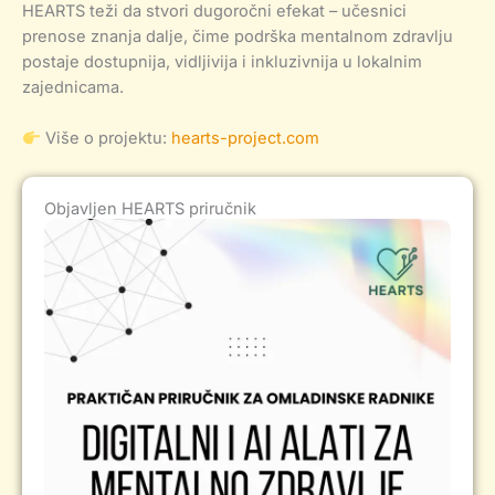
HEARTS teži da stvori dugoročni efekat – učesnici
prenose znanja dalje, čime podrška mentalnom zdravlju
postaje dostupnija, vidljivija i inkluzivnija u lokalnim
zajednicama.
Više o projektu:
hearts-project.com
Objavljen HEARTS priručnik