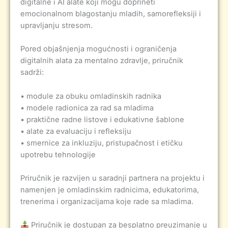
digitalne i AI alate koji mogu doprineti
emocionalnom blagostanju mladih, samorefleksiji i
upravljanju stresom.
Pored objašnjenja mogućnosti i ograničenja
digitalnih alata za mentalno zdravlje, priručnik
sadrži:
• module za obuku omladinskih radnika
• modele radionica za rad sa mladima
• praktične radne listove i edukativne šablone
• alate za evaluaciju i refleksiju
• smernice za inkluziju, pristupačnost i etičku
upotrebu tehnologije
Priručnik je razvijen u saradnji partnera na projektu i
namenjen je omladinskim radnicima, edukatorima,
trenerima i organizacijama koje rade sa mladima.
Priručnik je dostupan za besplatno preuzimanje u