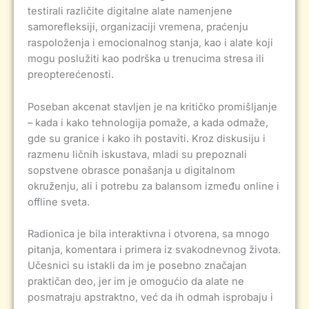
testirali različite digitalne alate namenjene
samorefleksiji, organizaciji vremena, praćenju
raspoloženja i emocionalnog stanja, kao i alate koji
mogu poslužiti kao podrška u trenucima stresa ili
preopterećenosti.
Poseban akcenat stavljen je na kritičko promišljanje
– kada i kako tehnologija pomaže, a kada odmaže,
gde su granice i kako ih postaviti. Kroz diskusiju i
razmenu ličnih iskustava, mladi su prepoznali
sopstvene obrasce ponašanja u digitalnom
okruženju, ali i potrebu za balansom između online i
offline sveta.
Radionica je bila interaktivna i otvorena, sa mnogo
pitanja, komentara i primera iz svakodnevnog života.
Učesnici su istakli da im je posebno značajan
praktičan deo, jer im je omogućio da alate ne
posmatraju apstraktno, već da ih odmah isprobaju i