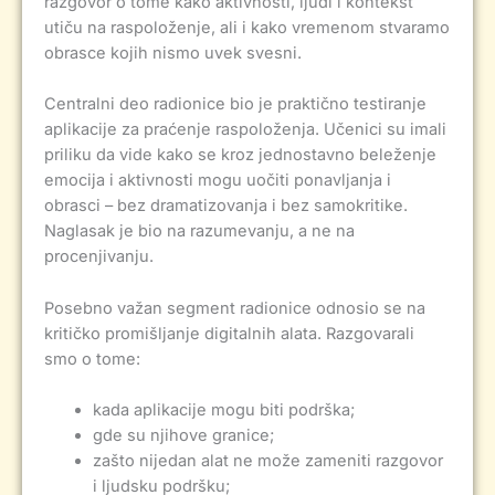
razgovor o tome kako aktivnosti, ljudi i kontekst
utiču na raspoloženje, ali i kako vremenom stvaramo
obrasce kojih nismo uvek svesni.
Centralni deo radionice bio je praktično testiranje
aplikacije za praćenje raspoloženja. Učenici su imali
priliku da vide kako se kroz jednostavno beleženje
emocija i aktivnosti mogu uočiti ponavljanja i
obrasci – bez dramatizovanja i bez samokritike.
Naglasak je bio na razumevanju, a ne na
procenjivanju.
Posebno važan segment radionice odnosio se na
kritičko promišljanje digitalnih alata. Razgovarali
smo o tome:
kada aplikacije mogu biti podrška;
gde su njihove granice;
zašto nijedan alat ne može zameniti razgovor
i ljudsku podršku;