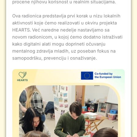
procene njihovu korisnost u realnim situacijama.
Ova radionica predstavlja prvi korak u nizu lokalnih
aktivnosti koje ćemo realizovati u okviru projekta
HEARTS. Već naredne nedelje nastavljamo sa
novom radionicom, u kojoj ćemo dodatno istraživati
kako digitalni alati mogu doprineti očuvanju
mentalnog zdravlja mladih, uz poseban fokus na
samopodršku, prevenciju i osnaživanje.