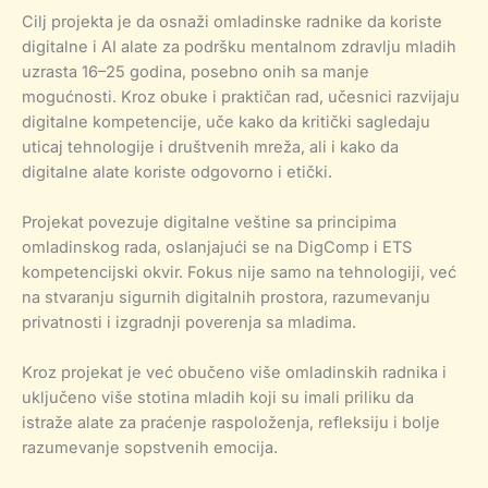
Cilj projekta je da osnaži omladinske radnike da koriste
digitalne i AI alate za podršku mentalnom zdravlju mladih
uzrasta 16–25 godina, posebno onih sa manje
mogućnosti. Kroz obuke i praktičan rad, učesnici razvijaju
digitalne kompetencije, uče kako da kritički sagledaju
uticaj tehnologije i društvenih mreža, ali i kako da
digitalne alate koriste odgovorno i etički.
Projekat povezuje digitalne veštine sa principima
omladinskog rada, oslanjajući se na DigComp i ETS
kompetencijski okvir. Fokus nije samo na tehnologiji, već
na stvaranju sigurnih digitalnih prostora, razumevanju
privatnosti i izgradnji poverenja sa mladima.
Kroz projekat je već obučeno više omladinskih radnika i
uključeno više stotina mladih koji su imali priliku da
istraže alate za praćenje raspoloženja, refleksiju i bolje
razumevanje sopstvenih emocija.