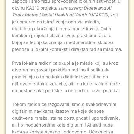
Započeli smo fazu sprovođenja lokalnih aktivnosti u
okviru KA210 projekta
Harnessing Digital and AI
Tools for the Mental Health of Youth (HEARTS)
, koji
je usmeren na istraživanje odnosa mladih,
digitalnog okruženja i mentalnog zdravlja. Ovim
korakom projekat ulazi u svoju praktičnu fazu, u
kojoj se teorijska znanja i međunarodna iskustva
prenose u lokalni kontekst i direktan rad sa mladima.
Prva lokalna radionica okupila je mlade koji su kroz
otvoren razgovor i praktičan rad imali priliku da
promišljaju o tome kako digitalni svet utiče na
njihovo mentalno zdravlje, ali i na koje načine može
da postane alat podrške, a ne dodatni izvor pritiska.
Tokom radionice razgovarali smo o svakodnevnim
digitalnim navikama, izazovima koje donose
društvene mreže, stalna dostupnost i upoređivanje,
ali i o mogućnostima koje digitalni i AI alati nude
kada se koriste svesno i odgovorno. Učesnici su