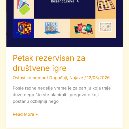
Petak rezervisan za
društvene igre
Ostavi komentar
/
Događaji
,
Najave
/
12/05/2026
Posle radne nedelje vreme je za partiju koja traje
duže nego što ste planirali i pregovore koji
postanu ozbiljniji nego
Read More »