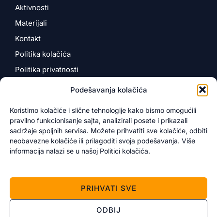
Aktivnosti
Materijali
Kontakt
Politika kolačića
Politika privatnosti
Podešavanja kolačića
Kontakt
Koristimo kolačiće i slične tehnologije kako bismo omogućili
pravilno funkcionisanje sajta, analizirali posete i prikazali
Kosančićeva 4
sadržaje spoljnih servisa. Možete prihvatiti sve kolačiće, odbiti
12000 Požarevac, Srbija
neobavezne kolačiće ili prilagoditi svoja podešavanja. Više
info@novotarium.org
informacija nalazi se u našoj Politici kolačića.
+381 60 343 5999
+381 64 482 1257
PRIHVATI SVE
ODBIJ