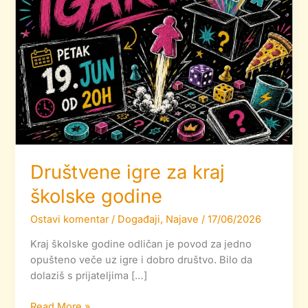
Društvene igre za kraj
školske godine
Ostavi komentar
/
Događaji
,
Najave
/
17/06/2026
Kraj školske godine odličan je povod za jedno
opušteno veče uz igre i dobro društvo. Bilo da
dolaziš s prijateljima […]
Read More »