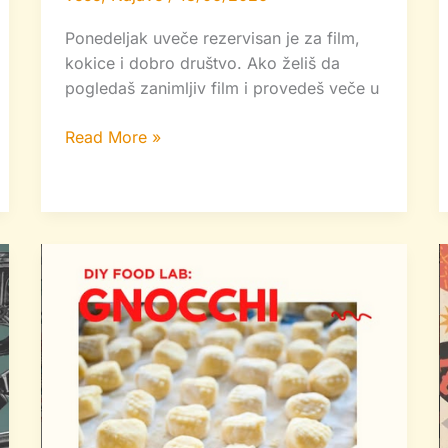
Ponedeljak uveče rezervisan je za film,
kokice i dobro društvo. Ako želiš da
pogledaš zanimljiv film i provedeš veče u
Read More »
DIY
Food
Lab
—
pravimo
domaće
njoke!