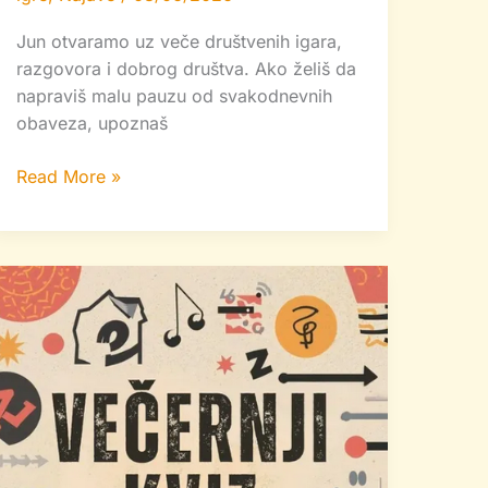
Jun otvaramo uz veče društvenih igara,
razgovora i dobrog društva. Ako želiš da
napraviš malu pauzu od svakodnevnih
obaveza, upoznaš
Read More »
Kviz
veče
u
“Novotarijumu”