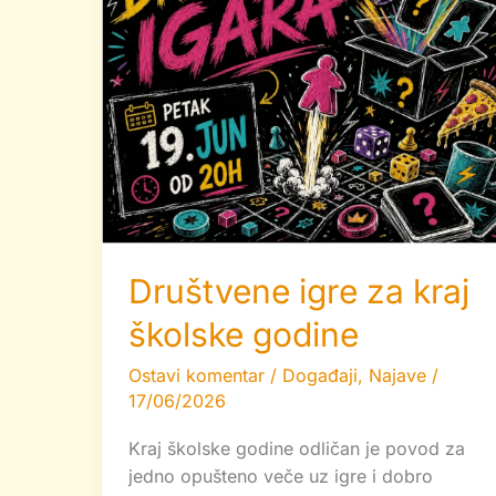
Društvene igre za kraj
školske godine
Ostavi komentar
/
Događaji
,
Najave
/
17/06/2026
Kraj školske godine odličan je povod za
jedno opušteno veče uz igre i dobro