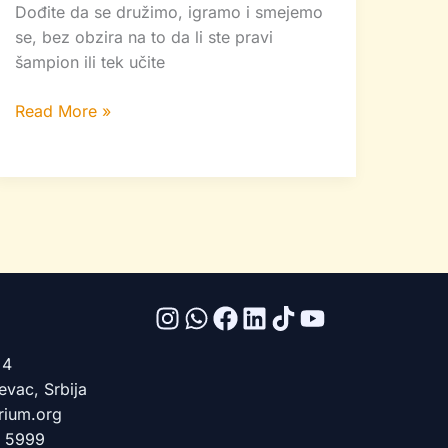
Dođite da se družimo, igramo i smejemo
se, bez obzira na to da li ste pravi
šampion ili tek učite
Read More »
 4
vac, Srbija
rium.org
3 5999