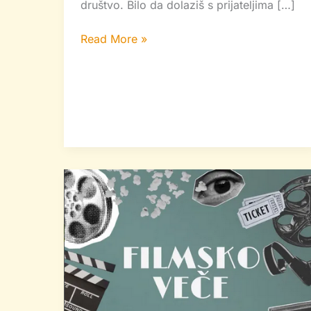
društvo. Bilo da dolaziš s prijateljima […]
Read More »
Filmsko
veče
u
“Novotarijumu”