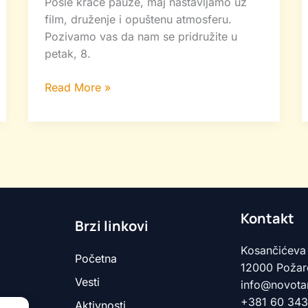
Posle kraće pauze, maj nastavljamo uz
film, druženje i opuštenu atmosferu.
Pozivamo vas da nam se pridružite u
petak, 8.
Read More »
Kontakt
Brzi linkovi
Kosančićeva
Početna
12000 Požare
Vesti
info@novota
+381 60 34
Aktivnosti