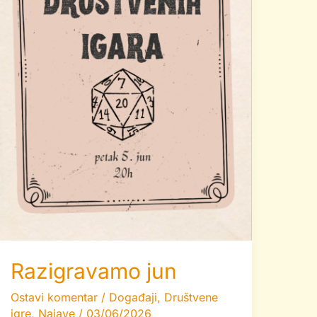
Razigravamo jun
Ostavi komentar
/
Događaji
,
Društvene
igre
,
Najave
/
03/06/2026