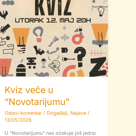
Kviz veče u
“Novotarijumu”
Ostavi komentar
/
Događaji
,
Najave
/
13/05/2026
U “Novotarijumu” nas očekuje još jedno