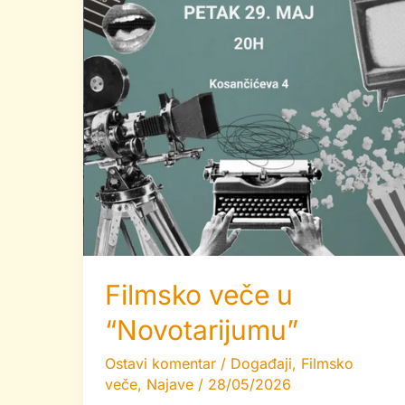
Filmsko veče u
“Novotarijumu”
Ostavi komentar
/
Događaji
,
Filmsko
veče
,
Najave
/
28/05/2026