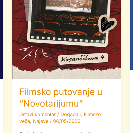
Filmsko putovanje u
“Novotarijumu”
Ostavi komentar
/
Događaji
,
Filmsko
veče
,
Najave
/
06/05/2026