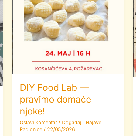
DIY Food Lab —
pravimo domaće
njoke!
Ostavi komentar
/
Događaji
,
Najave
,
Radionice
/
22/05/2026