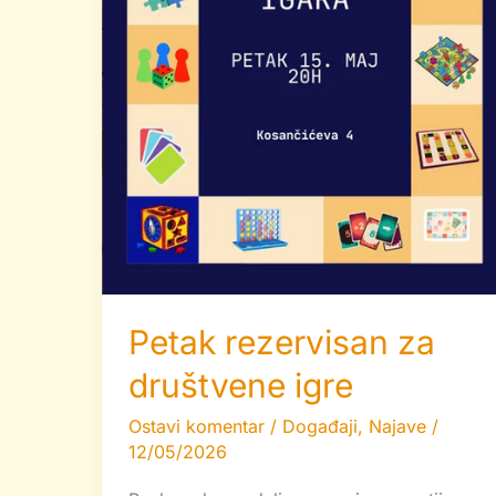
Petak rezervisan za
društvene igre
Ostavi komentar
/
Događaji
,
Najave
/
12/05/2026