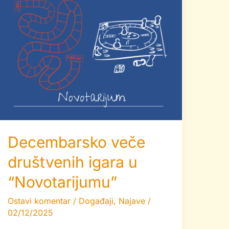
Decembarsko veče
društvenih igara u
“Novotarijumu”
Ostavi komentar
/
Događaji
,
Najave
/
02/12/2025