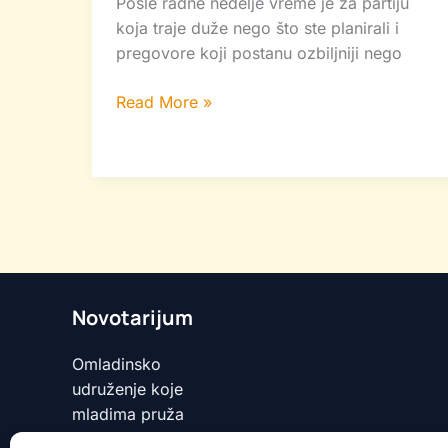
Posle radne nedelje vreme je za partiju
koja traje duže nego što ste planirali i
pregovore koji postanu ozbiljniji nego
Read More »
Novotarijum
Omladinsko
udruženje koje
mladima pruža
prostor da uče,