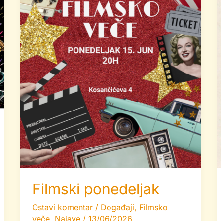
Filmski ponedeljak
Ostavi komentar
/
Događaji
,
Filmsko
veče
,
Najave
/
13/06/2026