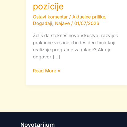
pozicije
Ostavi komentar
/
Aktuelne prilike
,
Događaji
,
Najave
/
01/07/2026
Želiš da stekneš novo iskustvo, razviješ
praktične veštine i budeš deo tima koji
realizuje programe za mlade? Ako je
odgovor […]
Read More »
Novotarijum