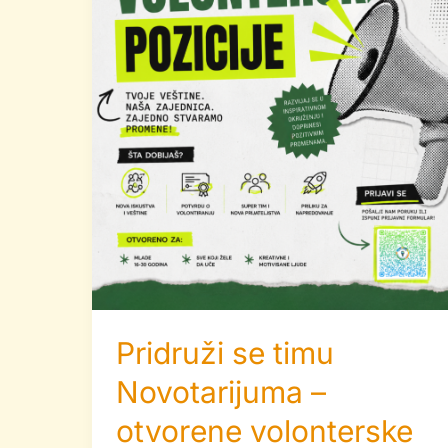
volonterske
pozicije
Pridruži se timu
Novotarijuma –
otvorene volonterske