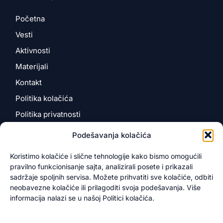
Početna
Vesti
Aktivnosti
Materijali
Kontakt
Politika kolačića
Politika privatnosti
Podešavanja kolačića
Kontakt
Koristimo kolačiće i slične tehnologije kako bismo omogućili
pravilno funkcionisanje sajta, analizirali posete i prikazali
Kosančićeva 4
sadržaje spoljnih servisa. Možete prihvatiti sve kolačiće, odbiti
12000 Požarevac, Srbija
neobavezne kolačiće ili prilagoditi svoja podešavanja. Više
info@novotarium.org
informacija nalazi se u našoj Politici kolačića.
+381 60 343 5999
+381 64 482 1257