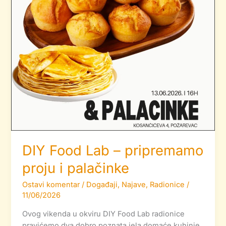
DIY Food Lab – pripremamo
proju i palačinke
Ostavi komentar
/
Događaji
,
Najave
,
Radionice
/
11/06/2026
Ovog vikenda u okviru DIY Food Lab radionice
pravićemo dva dobro poznata jela domaće kuhinje