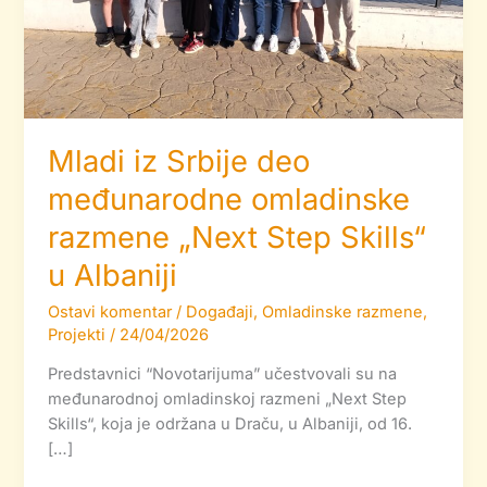
Step
Skills“
u
Albaniji
Mladi iz Srbije deo
međunarodne omladinske
razmene „Next Step Skills“
u Albaniji
Ostavi komentar
/
Događaji
,
Omladinske razmene
,
Projekti
/
24/04/2026
Predstavnici “Novotarijuma” učestvovali su na
međunarodnoj omladinskoj razmeni „Next Step
Skills“, koja je održana u Draču, u Albaniji, od 16.
[…]