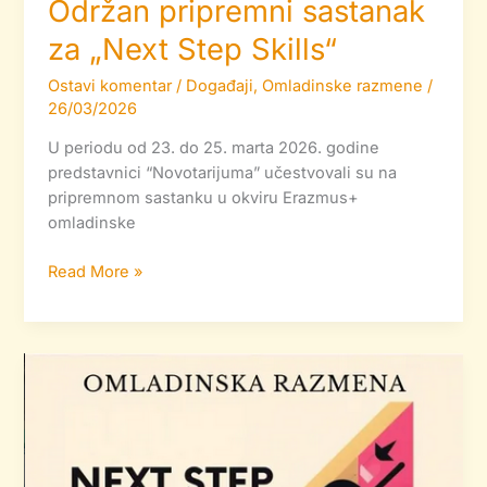
Održan pripremni sastanak
za „Next Step Skills“
Ostavi komentar
/
Događaji
,
Omladinske razmene
/
26/03/2026
U periodu od 23. do 25. marta 2026. godine
predstavnici “Novotarijuma” učestvovali su na
pripremnom sastanku u okviru Erazmus+
omladinske
Read More »
Otvorene
prijave
za
omladinsku
razmenu