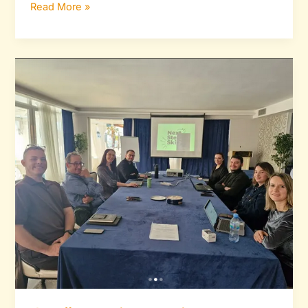
Read More »
Održan
pripremni
sastanak
za
„Next
Step
Skills“