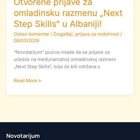
Otvorene prijave za
omladinsku razmenu „Next
Step Skills“ u Albaniji!
Ostavi komentar
/
Događaji
,
prijava za mobilnost
/
08/03/2026
“Novotarijum” poziva mlade da se prijave za
učešće na međunarodnoj omladinskoj razmeni
„Next Step Skills“, koja će biti održana u
Read More »
Novotarijum