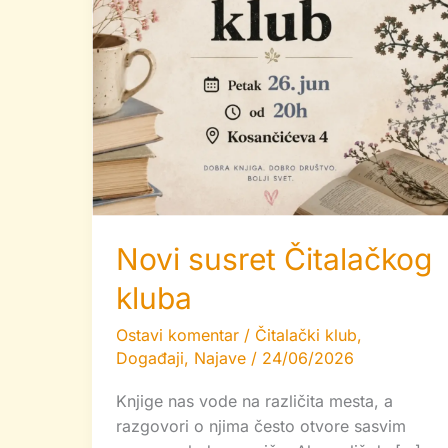
Novi susret Čitalačkog
kluba
Ostavi komentar
/
Čitalački klub
,
Događaji
,
Najave
/
24/06/2026
Knjige nas vode na različita mesta, a
razgovori o njima često otvore sasvim