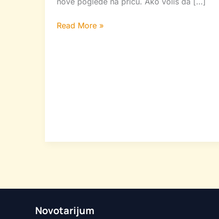
nove poglede na priču. Ako voliš da […]
Read More »
Novotarijum