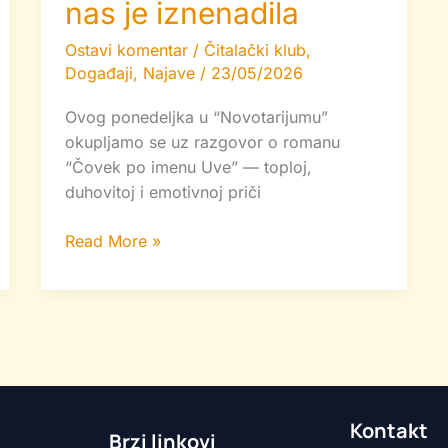
nas je iznenadila
Ostavi komentar
/
Čitalački klub
,
Događaji
,
Najave
/
23/05/2026
Ovog ponedeljka u “Novotarijumu”
okupljamo se uz razgovor o romanu
“Čovek po imenu Uve” — toploj,
duhovitoj i emotivnoj priči
Read More »
Kontakt
Brzi linkovi