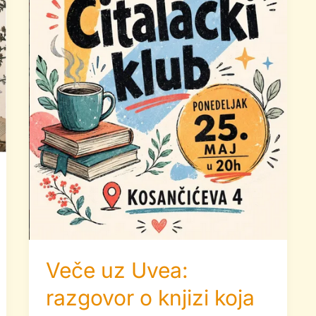
koja
nas
je
iznenadila
Veče uz Uvea:
razgovor o knjizi koja