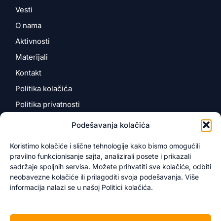
Vesti
O nama
Aktivnosti
Materijali
Kontakt
Politika kolačića
Politika privatnosti
Podešavanja kolačića
Kontakt
Koristimo kolačiće i slične tehnologije kako bismo omogućili
pravilno funkcionisanje sajta, analizirali posete i prikazali
Kosančićeva 4
sadržaje spoljnih servisa. Možete prihvatiti sve kolačiće, odbiti
12000 Požarevac, Srbija
neobavezne kolačiće ili prilagoditi svoja podešavanja. Više
info@novotarium.org
informacija nalazi se u našoj Politici kolačića.
+381 60 343 5999
+381 64 482 1257