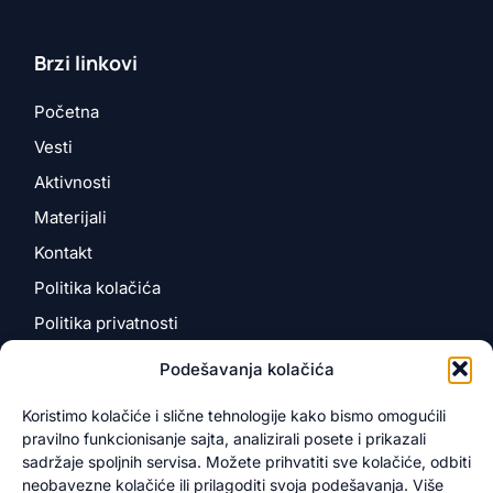
Brzi linkovi
Početna
Vesti
Aktivnosti
Materijali
Kontakt
Politika kolačića
Politika privatnosti
Podešavanja kolačića
Kontakt
Koristimo kolačiće i slične tehnologije kako bismo omogućili
pravilno funkcionisanje sajta, analizirali posete i prikazali
Kosančićeva 4
sadržaje spoljnih servisa. Možete prihvatiti sve kolačiće, odbiti
12000 Požarevac, Srbija
neobavezne kolačiće ili prilagoditi svoja podešavanja. Više