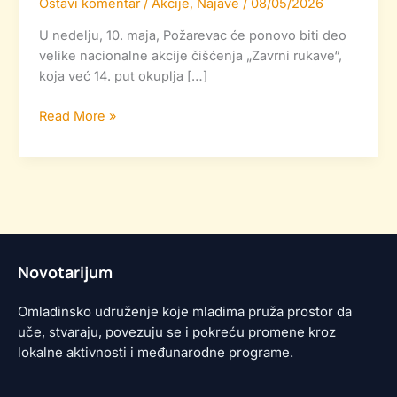
Ostavi komentar
/
Akcije
,
Najave
/
08/05/2026
U nedelju, 10. maja, Požarevac će ponovo biti deo
velike nacionalne akcije čišćenja „Zavrni rukave“,
koja već 14. put okuplja […]
Read More »
Novotarijum
Omladinsko udruženje koje mladima pruža prostor da
uče, stvaraju, povezuju se i pokreću promene kroz
lokalne aktivnosti i međunarodne programe.