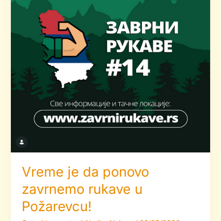
Vreme je da ponovo
zavrnemo rukave u
Požarevcu!