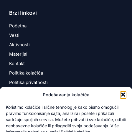
Brzi linkovi
Početna
Vesti
Aktivnosti
Materijali
Kontakt
Politika kolačića
Politika privatnosti
Podešavanja kolačića
Kontakt
Koristimo kolačiće i slične tehnologije kako bismo omogućili
pravilno funkcionisanje sajta, analizirali posete i prikazali
Kosančićeva 4
sadržaje spoljnih servisa. Možete prihvatiti sve kolačiće, odbiti
12000 Požarevac, Srbija
neobavezne kolačiće ili prilagoditi svoja podešavanja. Više
info@novotarium.org
informacija nalazi se u našoj Politici kolačića.