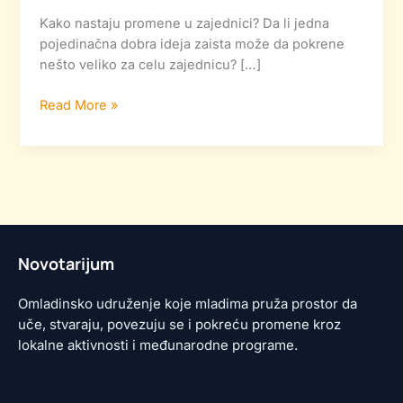
Kako nastaju promene u zajednici? Da li jedna
pojedinačna dobra ideja zaista može da pokrene
nešto veliko za celu zajednicu? […]
Read More »
Novotarijum
Omladinsko udruženje koje mladima pruža prostor da
uče, stvaraju, povezuju se i pokreću promene kroz
lokalne aktivnosti i međunarodne programe.