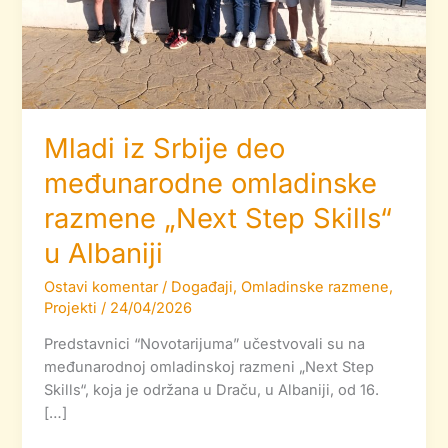
Step
Skills“
u
Albaniji
Mladi iz Srbije deo
međunarodne omladinske
razmene „Next Step Skills“
u Albaniji
Ostavi komentar
/
Događaji
,
Omladinske razmene
,
Projekti
/
24/04/2026
Predstavnici “Novotarijuma” učestvovali su na
međunarodnoj omladinskoj razmeni „Next Step
Skills“, koja je održana u Draču, u Albaniji, od 16.
[…]