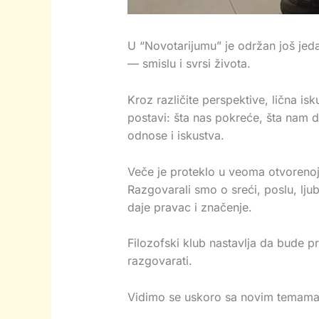
U “Novotarijumu” je održan još jeda
— smislu i svrsi života.
Kroz različite perspektive, lična i
postavi: šta nas pokreće, šta nam da
odnose i iskustva.
Veče je proteklo u veoma otvorenoj 
Razgovarali smo o sreći, poslu, lju
daje pravac i značenje.
Filozofski klub nastavlja da bude 
razgovarati.
Vidimo se uskoro sa novim temama