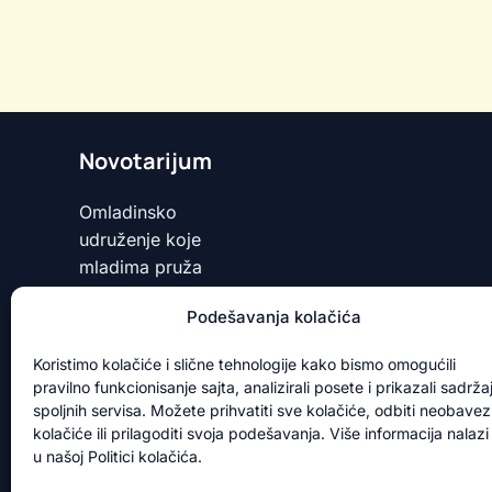
Novotarijum
Omladinsko
udruženje koje
mladima pruža
prostor da uče,
Podešavanja kolačića
stvaraju, povezuju
se i pokreću
Koristimo kolačiće i slične tehnologije kako bismo omogućili
promene kroz
pravilno funkcionisanje sajta, analizirali posete i prikazali sadrža
lokalne aktivnosti i
spoljnih servisa. Možete prihvatiti sve kolačiće, odbiti neobave
međunarodne
kolačiće ili prilagoditi svoja podešavanja. Više informacija nalazi
u našoj Politici kolačića.
programe.