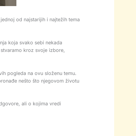
dnoj od najstarijih i najtežih tema
tanja koja svako sebi nekada
i stvaramo kroz svoje izbore,
jivih pogleda na ovu složenu temu.
k pronađe nešto što njegovom životu
govore, ali o kojima vredi