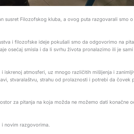
n susret Filozofskog kluba, a ovog puta razgovarali smo o je
skustva i filozofske ideje pokušali smo da odgovorimo na pi
je osećaj smisla i da li svrhu života pronalazimo ili je sam
i iskrenoj atmosferi, uz mnogo različitih mišljenja i zaniml
bavi, stvaralaštvu, strahu od prolaznosti i potrebi da čove
prostor za pitanja na koja možda ne možemo dati konačne od
 i novim razgovorima.