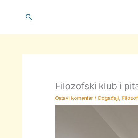
Skip
to
Search
content
Filozofski klub i pi
Ostavi komentar
/
Događaji
,
Filozof