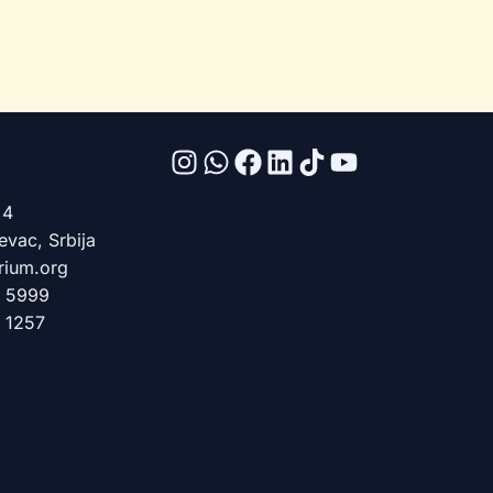
 4
vac, Srbija
rium.org
3 5999
 1257