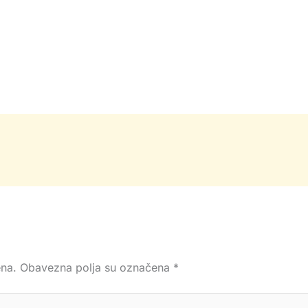
ena.
Obavezna polja su označena
*