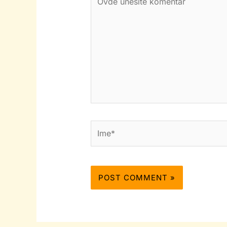
unesite
komentar
Ime*