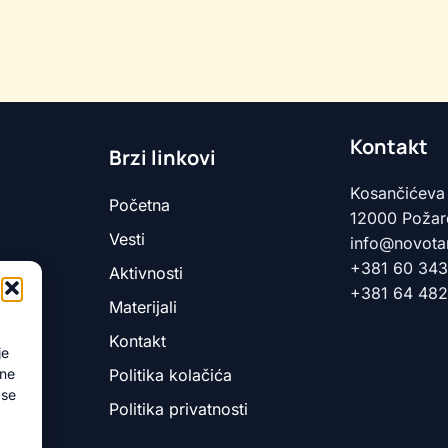
Kontakt
Brzi linkovi
Kosančićeva
Početna
12000 Požare
Vesti
info@novota
+381 60 34
Aktivnosti
+381 64 482
Materijali
Kontakt
je
zne
Politika kolačića
 se
Politika privatnosti