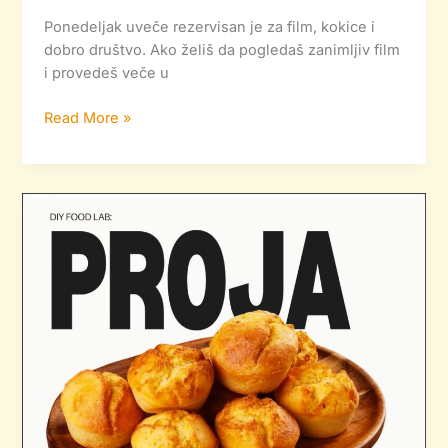
Ponedeljak uveče rezervisan je za film, kokice i
dobro društvo. Ako želiš da pogledaš zanimljiv film
i provedeš veče u
Read More »
DIY
Food
Lab
–
pripremamo
proju
i
palačinke