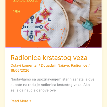
Radionica krstastog veza
Ostavi komentar
/
Događaji
,
Najave
,
Radionice
/
18/06/2026
Nastavljamo sa upoznavanjem starih zanata, a ove
subote na redu je radionica krstastog veza. Ako
želiš da naučiš osnove ove
Read More »