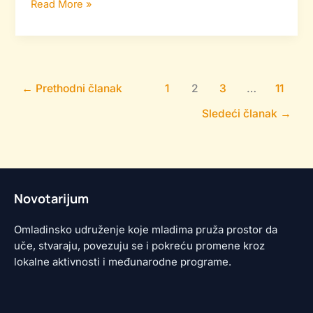
Read More »
←
Prethodni članak
1
2
3
…
11
Sledeći članak
→
Novotarijum
Omladinsko udruženje koje mladima pruža prostor da
uče, stvaraju, povezuju se i pokreću promene kroz
lokalne aktivnosti i međunarodne programe.