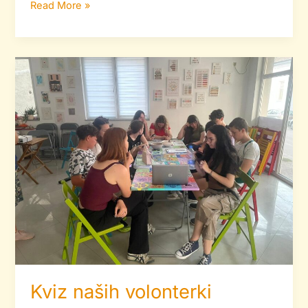
Read More »
Kviz
naših
volonterki
zatvorio
sezonu
druženja
Kviz naših volonterki