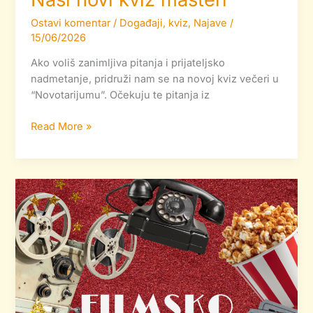
Ostavi komentar
/
Događaji
,
kviz
,
Najave
/
15/06/2026
Ako voliš zanimljiva pitanja i prijateljsko
nadmetanje, pridruži nam se na novoj kviz večeri u
“Novotarijumu”. Očekuju te pitanja iz
Read More »
Filmski
ponedeljak