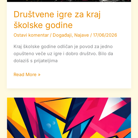
Društvene igre za kraj
školske godine
Ostavi komentar
/
Događaji
,
Najave
/
17/06/2026
Kraj školske godine odličan je povod za jedno
opušteno veče uz igre i dobro društvo. Bilo da
dolaziš s prijateljima
Read More »
Naši
novi
kviz
masteri