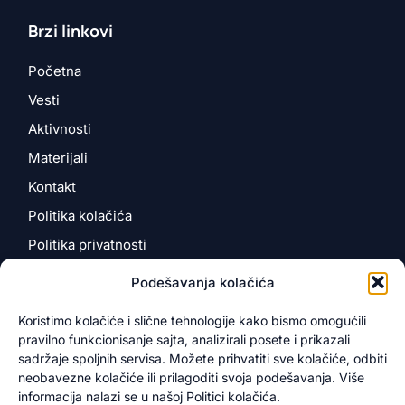
Brzi linkovi
Početna
Vesti
Aktivnosti
Materijali
Kontakt
Politika kolačića
Politika privatnosti
Podešavanja kolačića
Kontakt
Koristimo kolačiće i slične tehnologije kako bismo omogućili
pravilno funkcionisanje sajta, analizirali posete i prikazali
Kosančićeva 4
sadržaje spoljnih servisa. Možete prihvatiti sve kolačiće, odbiti
12000 Požarevac, Srbija
neobavezne kolačiće ili prilagoditi svoja podešavanja. Više
info@novotarium.org
informacija nalazi se u našoj Politici kolačića.