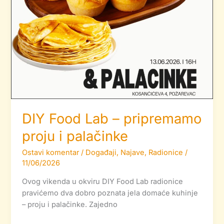
DIY Food Lab – pripremamo
proju i palačinke
Ostavi komentar
/
Događaji
,
Najave
,
Radionice
/
11/06/2026
Ovog vikenda u okviru DIY Food Lab radionice
pravićemo dva dobro poznata jela domaće kuhinje
– proju i palačinke. Zajedno