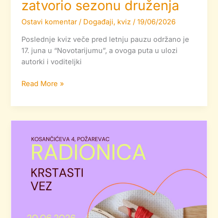
zatvorio sezonu druženja
Ostavi komentar
/
Događaji
,
kviz
/
19/06/2026
Poslednje kviz veče pred letnju pauzu održano je
17. juna u “Novotarijumu”, a ovoga puta u ulozi
autorki i voditeljki
Read More »
Radionica
krstastog
veza