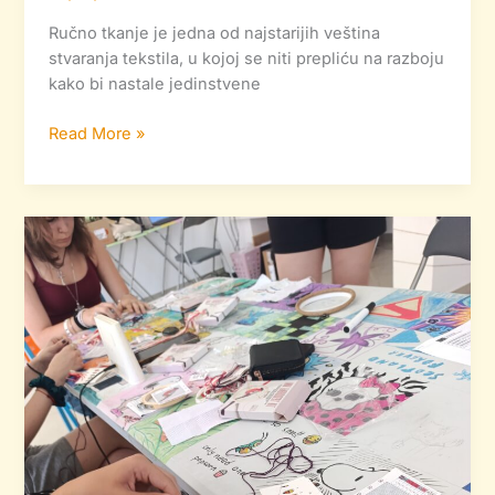
Ručno tkanje je jedna od najstarijih veština
stvaranja tekstila, u kojoj se niti prepliću na razboju
kako bi nastale jedinstvene
Read More »
Održana
radionica
krstastog
veza