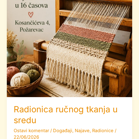
Radionica ručnog tkanja u
sredu
Ostavi komentar
/
Događaji
,
Najave
,
Radionice
/
22/06/2026