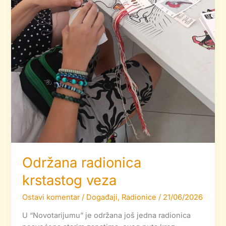
Održana radionica
krstastog veza
Ostavi komentar
/
Događaji
,
Radionice
/
21/06/2026
U “Novotarijumu” je održana još jedna radionica