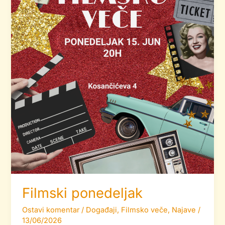
Filmski ponedeljak
Ostavi komentar
/
Događaji
,
Filmsko veče
,
Najave
/
13/06/2026