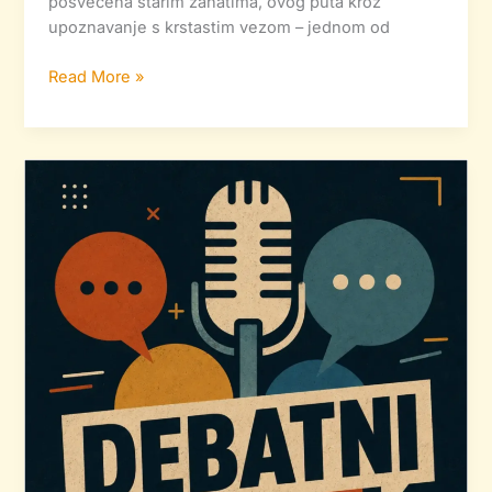
posvećena starim zanatima, ovog puta kroz
upoznavanje s krstastim vezom – jednom od
Read More »
Poziv
na
debatu