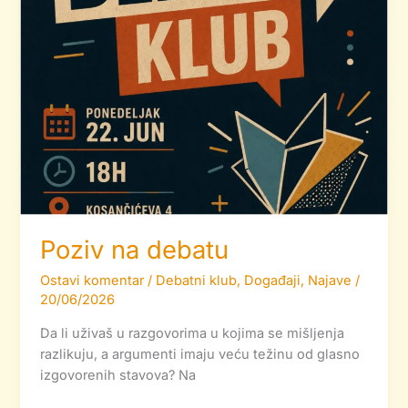
Poziv na debatu
Ostavi komentar
/
Debatni klub
,
Događaji
,
Najave
/
20/06/2026
Da li uživaš u razgovorima u kojima se mišljenja
razlikuju, a argumenti imaju veću težinu od glasno
izgovorenih stavova? Na