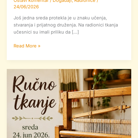
Ostavi komentar
/
Događaji
,
Radionice
/
24/06/2026
Još jedna sreda protekla je u znaku učenja,
stvaranja i prijatnog druženja. Na radionici tkanja
učesnici su imali priliku da […]
Read More »
Radionica
ručnog
tkanja
u
sredu